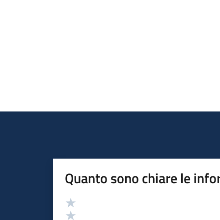
Quanto sono chiare le info
Valutazione
Valuta 5 stelle su 5
Valuta 4 stelle su 5