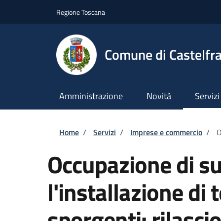
Salta al contenuto principale
Skip to footer content
Regione Toscana
Comune di Castelfr
Amministrazione
Novità
Servizi
Briciole di pane
Home
/
Servizi
/
Imprese e commercio
/
O
Occupazione di su
l'installazione di
sporgenti: rilasci