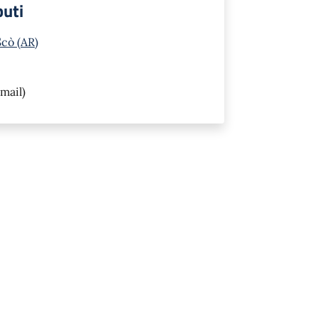
buti
Scò (AR)
mail)