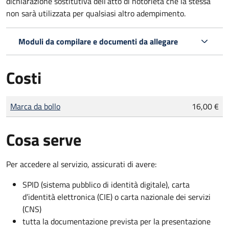
dichiarazione sostitutiva dell’atto di notorietà che la stessa
non sarà utilizzata per qualsiasi altro adempimento.
Moduli da compilare e documenti da allegare
Costi
Tipo di pagamento
Importo
Marca da bollo
16,00 €
Cosa serve
Per accedere al servizio, assicurati di avere:
SPID (sistema pubblico di identità digitale), carta
d’identità elettronica (CIE) o carta nazionale dei servizi
(CNS)
tutta la documentazione prevista per la presentazione