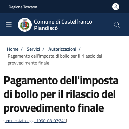
Salta al contenuto principale
Skip to footer content
Regione Toscana
Comune di Castelfranco
Piandiscò
Briciole di pane
Home
/
Servizi
/
Autorizzazioni
/
Pagamento dell'imposta di bollo per il rilascio del
provvedimento finale
Pagamento dell'imposta
di bollo per il rilascio del
provvedimento finale
(
urn:nir:stato:legge:1990-08-07;241
)