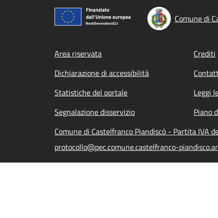
Comune di Ca
Footer menu
Area riservata
Crediti
Dichiarazione di accessibilità
Contatt
Statistiche del portale
Leggi l
Segnalazione disservizio
Piano d
Comune di Castelfranco Piandiscò - Partita IVA 
protocollo@pec.comune.castelfranco-piandisco.ar.