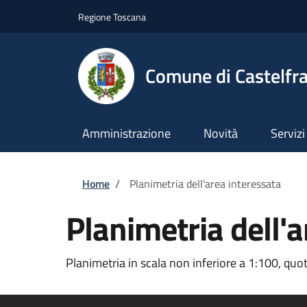
Salta al contenuto principale
Skip to footer content
Regione Toscana
Comune di Castelfr
Amministrazione
Novità
Servizi
Briciole di pane
Home
/
Planimetria dell'area interessata
Planimetria dell'a
Planimetria in scala non inferiore a 1:100, quot