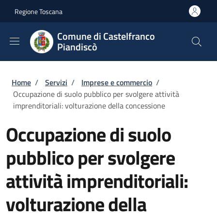
Salta al contenuto principale
Skip to footer content
Regione Toscana
Comune di Castelfranco
Piandiscò
Briciole di pane
Home
/
Servizi
/
Imprese e commercio
/
Occupazione di suolo pubblico per svolgere attività
imprenditoriali: volturazione della concessione
Occupazione di suolo
pubblico per svolgere
attività imprenditoriali:
volturazione della