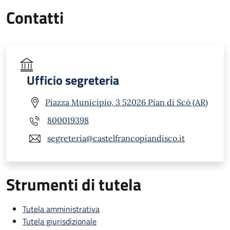
Contatti
Ufficio segreteria
Piazza Municipio, 3 52026 Pian di Scò (AR)
800019398
segreteria@castelfrancopiandisco.it
Strumenti di tutela
Tutela amministrativa
Tutela giurisdizionale