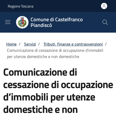
Salta al contenuto principale
Skip to footer content
Regione Toscana
Comune di Castelfranco
Piandiscò
Briciole di pane
Home
/
Servizi
/
Tributi, finanze e contravvenzioni
/
Comunicazione di cessazione di occupazione d’immobili
per utenze domestiche e non domestiche
Comunicazione di
cessazione di occupazione
d’immobili per utenze
domestiche e non