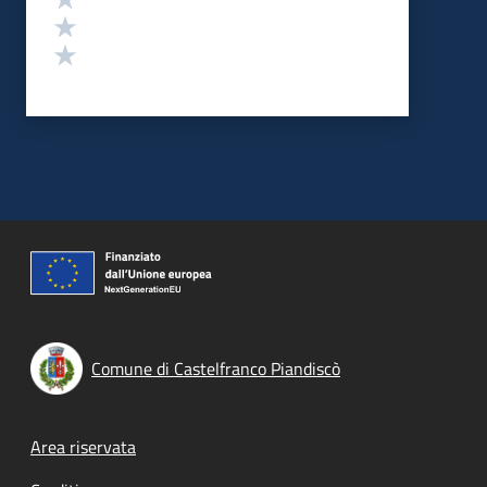
Valuta 2 stelle su 5
Valuta 1 stelle su 5
Comune di Castelfranco Piandiscò
Footer menu
Area riservata