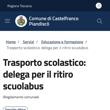
Salta al contenuto principale
Skip to footer content
Regione Toscana
Comune di Castelfranco
Piandiscò
Briciole di pane
Home
/
Servizi
/
Educazione e formazione
/
Trasporto scolastico: delega per il ritiro scuolabus
Trasporto scolastico:
delega per il ritiro
scuolabus
(Regolamento comunale)
Servizio attivo