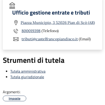
Ufficio gestione entrate e tributi
Piazza Municipio, 3 52026 Pian di Scò (AR)
800019398
(Telefono)
tributi@castelfrancopiandisco.it
(Email)
Strumenti di tutela
Tutela amministrativa
Tutela giurisdizionale
Argomenti:
Imposte