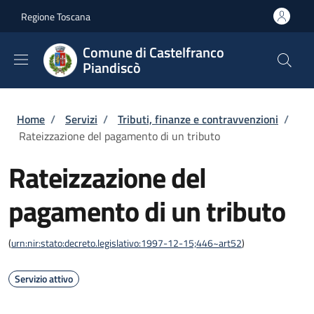
Salta al contenuto principale
Skip to footer content
Regione Toscana
Comune di Castelfranco
Piandiscò
Briciole di pane
Home
/
Servizi
/
Tributi, finanze e contravvenzioni
/
Rateizzazione del pagamento di un tributo
Rateizzazione del
pagamento di un tributo
(
urn:nir:stato:decreto.legislativo:1997-12-15;446~art52
)
Servizio attivo