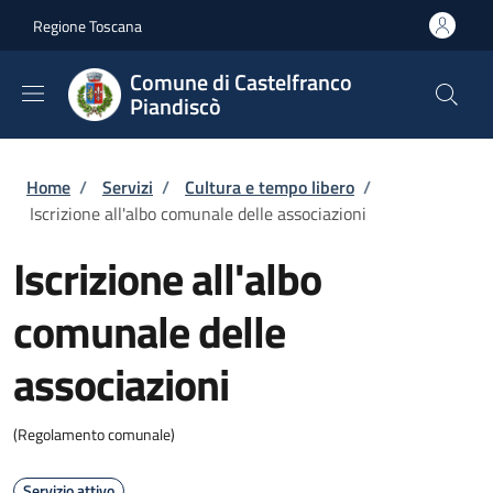
Salta al contenuto principale
Skip to footer content
Regione Toscana
Comune di Castelfranco
Piandiscò
Briciole di pane
Home
/
Servizi
/
Cultura e tempo libero
/
Iscrizione all'albo comunale delle associazioni
Iscrizione all'albo
comunale delle
associazioni
(Regolamento comunale)
Servizio attivo