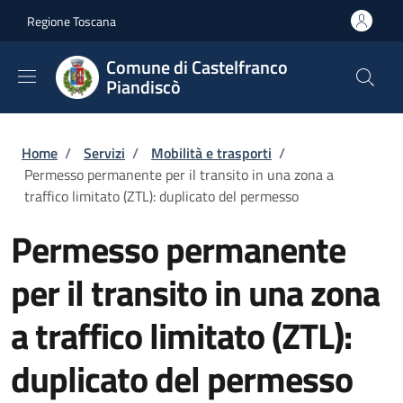
Salta al contenuto principale
Skip to footer content
Regione Toscana
Comune di Castelfranco
Piandiscò
Briciole di pane
Home
/
Servizi
/
Mobilità e trasporti
/
Permesso permanente per il transito in una zona a
traffico limitato (ZTL): duplicato del permesso
Permesso permanente
per il transito in una zona
a traffico limitato (ZTL):
duplicato del permesso