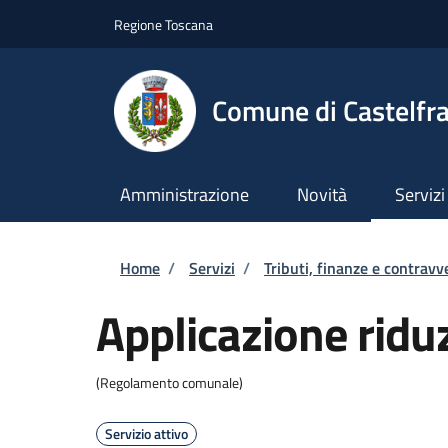
Salta al contenuto principale
Skip to footer content
Regione Toscana
Comune di Castelfr
Amministrazione
Novità
Servizi
Briciole di pane
Home
/
Servizi
/
Tributi, finanze e contravv
Applicazione rid
(Regolamento comunale)
Servizio attivo