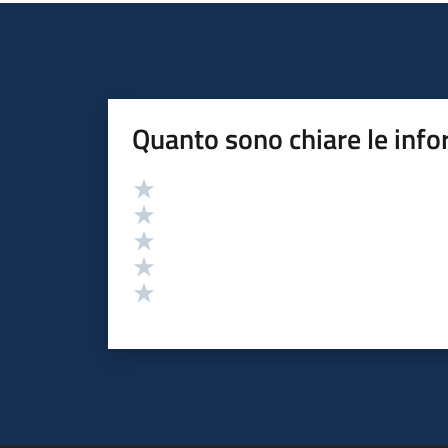
Quanto sono chiare le info
Valutazione
Valuta 5 stelle su 5
Valuta 4 stelle su 5
Valuta 3 stelle su 5
Valuta 2 stelle su 5
Valuta 1 stelle su 5