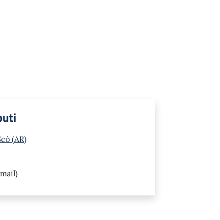
buti
Scò (AR)
mail)