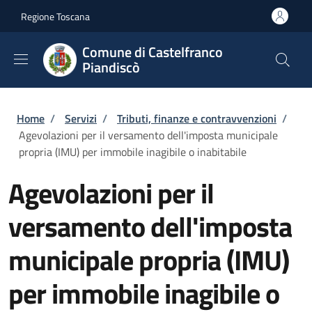
Salta al contenuto principale
Skip to footer content
Regione Toscana
Comune di Castelfranco
Piandiscò
Briciole di pane
Home
/
Servizi
/
Tributi, finanze e contravvenzioni
/
Agevolazioni per il versamento dell'imposta municipale
propria (IMU) per immobile inagibile o inabitabile
Agevolazioni per il
versamento dell'imposta
municipale propria (IMU)
per immobile inagibile o