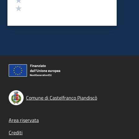
Valuta 1 stelle su 5
Comune di Castelfranco Piandiscò
Footer menu
Area riservata
Crediti