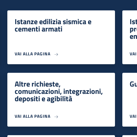
Istanze edilizia sismica e
Is
cementi armati
pr
en
VAI ALLA PAGINA
VA
Altre richieste,
Gu
comunicazioni, integrazioni,
depositi e agibilità
VAI ALLA PAGINA
VA