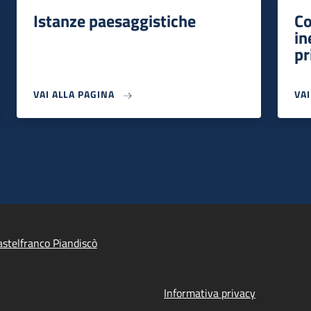
Istanze paesaggistiche
Co
in
pr
VAI ALLA PAGINA
VA
stelfranco Piandiscò
Informativa privacy