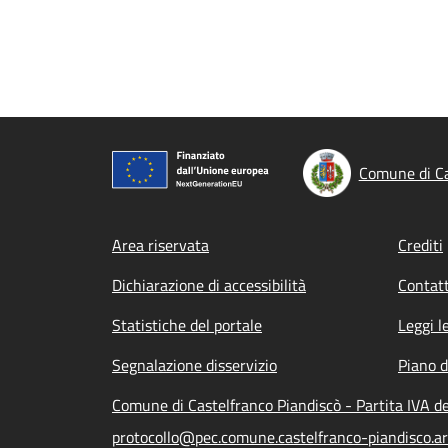
Comune di Ca
Footer menu
Area riservata
Crediti
Dichiarazione di accessibilità
Contatt
Statistiche del portale
Leggi l
Segnalazione disservizio
Piano d
Comune di Castelfranco Piandiscò - Partita IVA 
protocollo@pec.comune.castelfranco-piandisco.ar.