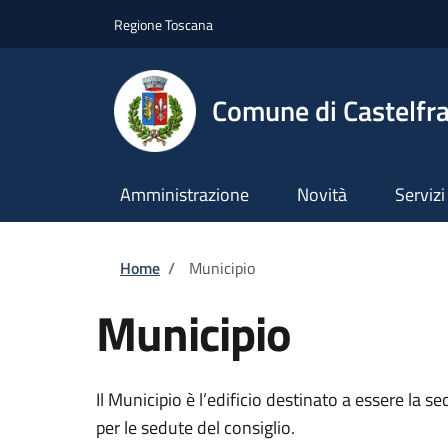
Salta al contenuto principale
Skip to footer content
Regione Toscana
Comune di Castelfr
Amministrazione
Novità
Servizi
Briciole di pane
Home
/
Municipio
Municipio
Il Municipio è l’edificio destinato a essere la s
per le sedute del consiglio.