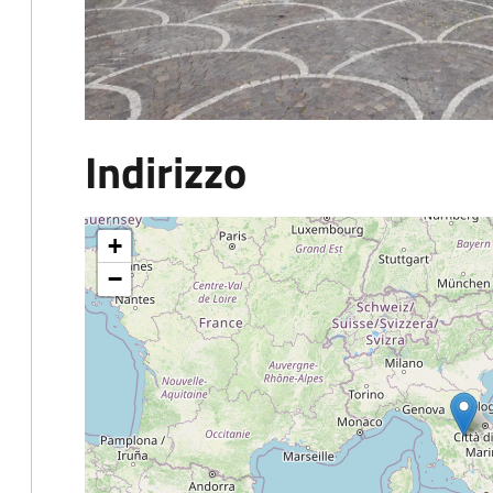
Indirizzo
+
−