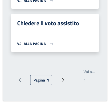
VAI ALLA PAGINA
Chiedere il voto assistito
VAI ALLA PAGINA
Scrivi il
Vai a…
Pagina
1
Pagina precedente
Pagina attuale
Pagina successiva