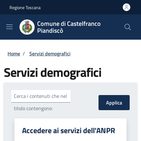
Salta al contenuto principale
Skip to footer content
Regione Toscana
Comune di Castelfranco
Piandiscò
Briciole di pane
Home
/
Servizi demografici
Servizi demografici
Cerca i contenuti che nel
titolo contengono:
Accedere ai servizi dell'ANPR