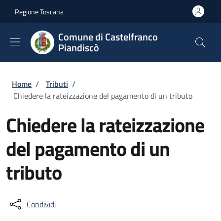
Salta al contenuto principale
Skip to footer content
Regione Toscana
Comune di Castelfranco
Piandiscò
Briciole di pane
Home
/
Tributi
/
Chiedere la rateizzazione del pagamento di un tributo
Chiedere la rateizzazione
del pagamento di un
tributo
Condividi