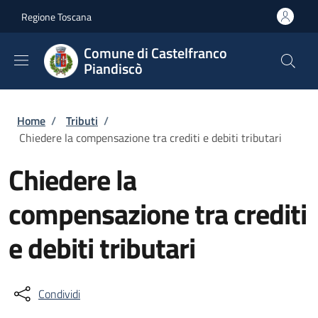
Salta al contenuto principale
Skip to footer content
Regione Toscana
Comune di Castelfranco
Piandiscò
Briciole di pane
Home
/
Tributi
/
Chiedere la compensazione tra crediti e debiti tributari
Chiedere la
compensazione tra crediti
e debiti tributari
Condividi