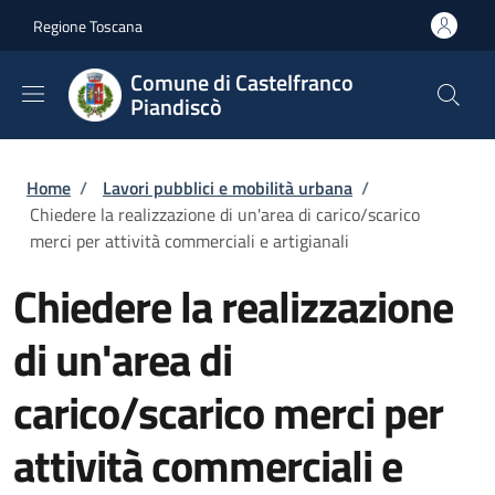
Salta al contenuto principale
Skip to footer content
Regione Toscana
Comune di Castelfranco
Piandiscò
Briciole di pane
Home
/
Lavori pubblici e mobilità urbana
/
Chiedere la realizzazione di un'area di carico/scarico
merci per attività commerciali e artigianali
Chiedere la realizzazione
di un'area di
carico/scarico merci per
attività commerciali e